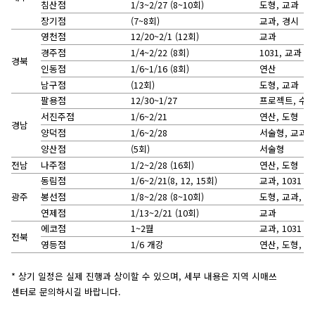
침산점
1/3~2/27 (8~10회)
도형, 교과
장기점
(7~8회)
교과, 경시
영천점
12/20~2/1 (12회)
교과
경주점
1/4~2/22 (8회)
1031, 교과
경북
인동점
1/6~1/16 (8회)
연산
남구점
(12회)
도형, 교과
팔용점
12/30~1/27
프로젝트, 수학
서진주점
1/6~2/21
연산, 도형
경남
양덕점
1/6~2/28
서술형, 교과, 
양산점
(5회)
서술형
전남
나주점
1/2~2/28 (16회)
연산, 도형
동림점
1/6~2/21(8, 12, 15회)
교과, 1031
광주
봉선점
1/8~2/28 (8~10회)
도형, 교과, 1
연제점
1/13~2/21 (10회)
교과
에코점
1~2월
교과, 1031
전북
영등점
1/6 개강
연산, 도형, 교과
* 상기 일정은 실제 진행과 상이할 수 있으며, 세부 내용은 지역 시매쓰
센터로 문의하시길 바랍니다.