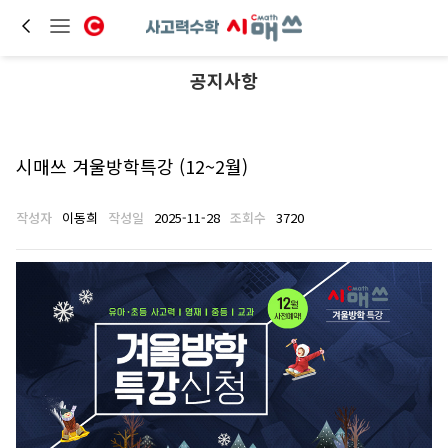
공지사항
시매쓰 겨울방학특강 (12~2월)
작성자
이동희
작성일
2025-11-28
조회수
3720