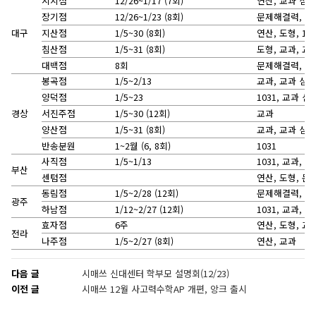
시지점
12/26~1/17 (7회)
연산, 교과 심화
장기점
12/26~1/23 (8회)
문제해결력, 교
대구
지산점
1/5~30 (8회)
연산, 도형, 10
침산점
1/5~31 (8회)
도형, 교과, 교
대백점
8회
문제해결력, 교
봉곡점
1/5~2/13
교과, 교과 심화
양덕점
1/5~23
1031, 교과 심
경상
서진주점
1/5~30 (12회)
교과
양산점
1/5~31 (8회)
교과, 교과 심화
반송분원
1~2월 (6, 8회)
1031
사직점
1/5~1/13
1031, 교과,
부산
센텀점
연산, 도형, 문제
동림점
1/5~2/28 (12회)
문제해결력, 10
광주
하남점
1/12~2/27 (12회)
1031, 교과, 
효자점
6주
연산, 도형, 교
전라
나주점
1/5~2/27 (8회)
연산, 교과
다음 글
시매쓰 신대센터 학부모 설명회(12/23)
이전 글
시매쓰 12월 사고력수학AP 개편, 앙크 출시