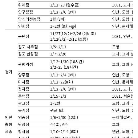
위례점
1/12~23 (월수금)
1031, 교과 심화
압구정점
1/13~2/6 (8회)
연산, 도형, 문
답십리전농점
1월 (8회)
연산, 도형, 문제
연희점
1~2월 (8회+@)
연산, 문제해결력
11/27(12/2)~2/26 (예비초)
동탄점
1031, 연산, 
1/12(2/2)~2/12 (초등)
김포 사우점
1/5~2/13
도형
김포 한강점
1/7~2/26
교과, 교과 심화
1/12~1/30 (18시간)
광명역점
교과, 교과 심화
2/2~25 (18시간)
경기
양주점
1/12~2/4 (8회)
연산, 도형
미사점
1/12~22(8회)
연산, 문제해결
정자점
1/13~2/6 (8회)
1031, 교과, 
동백점
1/15~2/3
1031, 서술형
광교점
1~2월
도형, 교과, 교
은계점
평균 6회
연산, 도형, 10
인천
영종점
1/6~1/30 (12회)
문제해결력, 교
충청
탕정점
주1회, 6주
교과
세종
청사점
1/10~2/14 (6회)
연산, 도형, 문