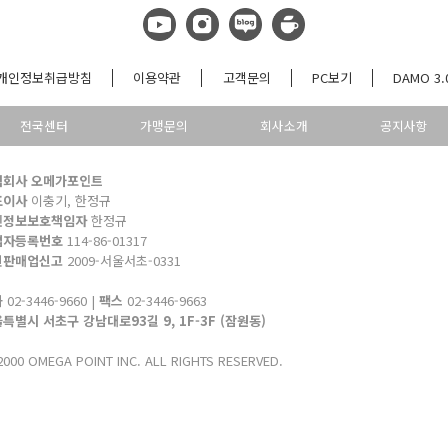
개인정보취급방침
이용약관
고객문의
PC보기
DAMO 3.
전국센터
가맹문의
회사소개
공지사항
식회사 오메가포인트
표이사
이충기, 한정규
인정보보호책임자
한정규
업자등록번호
114-86-01317
신판매업신고
2009-서울서초-0331
화
02-3446-9660 |
팩스
02-3446-9663
특별시 서초구 강남대로93길 9, 1F-3F (잠원동)
000 OMEGA POINT INC. ALL RIGHTS RESERVED.