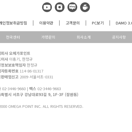
개인정보취급방침
이용약관
고객문의
PC보기
DAMO 3.
전국센터
가맹문의
회사소개
공지사항
식회사 오메가포인트
표이사
이충기, 한정규
인정보보호책임자
한정규
업자등록번호
114-86-01317
신판매업신고
2009-서울서초-0331
화
02-3446-9660 |
팩스
02-3446-9663
특별시 서초구 강남대로93길 9, 1F-3F (잠원동)
000 OMEGA POINT INC. ALL RIGHTS RESERVED.